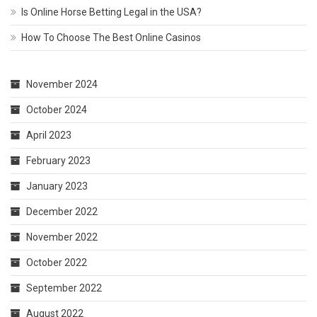
Is Online Horse Betting Legal in the USA?
How To Choose The Best Online Casinos
November 2024
October 2024
April 2023
February 2023
January 2023
December 2022
November 2022
October 2022
September 2022
August 2022