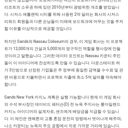
면받지 않았습니다. 트로피카나는 여전히 트로피카나 엔터테인먼트
리조트의 소유권 하에 있던 2010년부터 광범위한 개조를 받았습니
다. 시저스 애틀랜틱 시티를 위해 사용된 2억 달러는 회사의 시저스
리워드 회원들과 다른 손님들이 미래에 보드워크에 머무는 것을 주저
할 이유를 이상적으로 제공할 것입니다.
하지만 Sands와 Nassau Coliseum의 경우, 이 게임 회사는 이 프로젝
트가 12,000개의 건설과 5,000개의 영구적인 역할을 행사장에 만들
것이라고 말했습니다. 그러한 데이터 포인트는 Nassau 카운티 주민
들이 이 아이디어에 찬성하도록 만들 수 있습니다. 다운스테이트 허
가 3인방으로 선정된 기업들은 주 정부에 동일한 금액을 수수료 및 관
련 비용으로 지불하면서 프로젝트 지출에 최소 5억 달러를 약속해야
합니다.
Sands New York 카지노 계획은 실행 가능합니다 현재 이 게임 회사
의 수석 부사장인 데이비드 패터슨(D) 전 뉴욕 주지사는 롱아일랜드
카지노 아이디어의 설계자로, 샌즈에게 배당금을 지급할 수 있습니
다. 이 제안은 맨해튼의 교통 혼잡 운전의 망령에서 벗어나게 해주며,
나소 카운티는 뉴욕의 주요 공항에서 차로 가까운 거리에 있습니다.