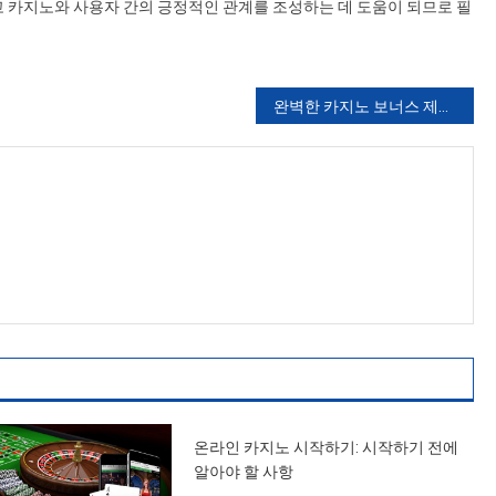
카지노와 사용자 간의 긍정적인 관계를 조성하는 데 도움이 되므로 필
완벽한 카지노 보너스 제작: 신규 및 충성도 높은 플레이어에게 어필할 수 있는 것은 무엇일까요?
온라인 카지노 시작하기: 시작하기 전에
알아야 할 사항