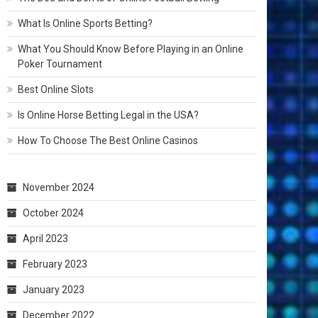
What Is Online Sports Betting?
What You Should Know Before Playing in an Online
Poker Tournament
Best Online Slots
Is Online Horse Betting Legal in the USA?
How To Choose The Best Online Casinos
November 2024
October 2024
April 2023
February 2023
January 2023
December 2022