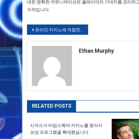
대한 명확한 커뮤니케이션은 플레이어의 기대치를 관리하고 
수적입니다.
Post
온라인 카지노에 적합한 게임 제공업체를 선택하는 방법
navigation
Ethan Murphy
RELATED POSTS
시저스가 타임스퀘어 카지노를 찾아서
보상 프로그램을 확대했습니다