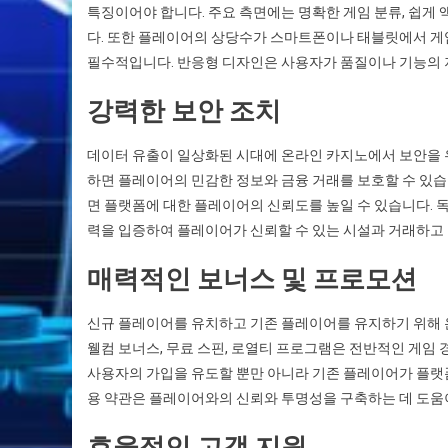
특징이어야 합니다. 주요 측면에는 명확한 게임 분류, 쉽게 
다. 또한 플레이어의 상당수가 스마트폰이나 태블릿에서 게
필수적입니다. 반응형 디자인은 사용자가 품질이나 기능의 
강력한 보안 조치
데이터 유출이 일상화된 시대에 온라인 카지노에서 보안을 
하면 플레이어의 민감한 정보와 금융 거래를 보호할 수 있습
면 플랫폼에 대한 플레이어의 신뢰도를 높일 수 있습니다. 
력을 입증하여 플레이어가 신뢰할 수 있는 시설과 거래하고 
매력적인 보너스 및 프로모션
신규 플레이어를 유치하고 기존 플레이어를 유지하기 위해 
웰컴 보너스, 무료 스핀, 로열티 프로그램은 전반적인 게
사용자의 가입을 유도할 뿐만 아니라 기존 플레이어가 플랫
용 약관은 플레이어와의 신뢰와 투명성을 구축하는 데 도움이
효율적인 고객 지원