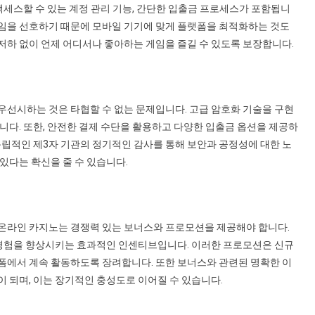
액세스할 수 있는 계정 관리 기능, 간단한 입출금 프로세스가 포함됩니
임을 선호하기 때문에 모바일 기기에 맞게 플랫폼을 최적화하는 것도
저하 없이 언제 어디서나 좋아하는 게임을 즐길 수 있도록 보장합니다.
우선시하는 것은 타협할 수 없는 문제입니다. 고급 암호화 기술을 구현
니다. 또한, 안전한 결제 수단을 활용하고 다양한 입출금 옵션을 제공하
독립적인 제3자 기관의 정기적인 감사를 통해 보안과 공정성에 대한 노
있다는 확신을 줄 수 있습니다.
온라인 카지노는 경쟁력 있는 보너스와 프로모션을 제공해야 합니다.
임 경험을 향상시키는 효과적인 인센티브입니다. 이러한 프로모션은 신규
폼에서 계속 활동하도록 장려합니다. 또한 보너스와 관련된 명확한 이
 되며, 이는 장기적인 충성도로 이어질 수 있습니다.